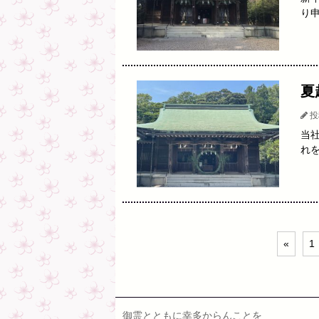
り
夏
投
当
れ
«
1
御霊とともに幸多からんことを