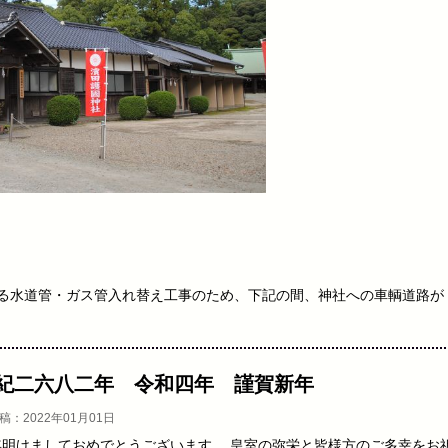
る水道管・ガス管入れ替え工事のため、下記の間、神社への車輌道路が
紀二六八二年 令和四年 謹賀新年
稿：2022年01月01日
年明けましておめでとうございます。 皇室の弥栄と皆様方のご多幸をお