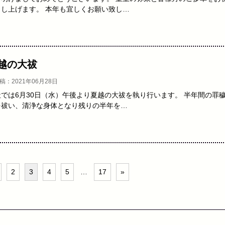
申し上げます。 本年も宜しくお願い致し…
越の大祓
稿：2021年06月28日
社では6月30日（水）午後より夏越の大祓を執り行います。 半年間の罪
を祓い、清浄な身体となり残りの半年を…
2
3
4
5
…
17
»